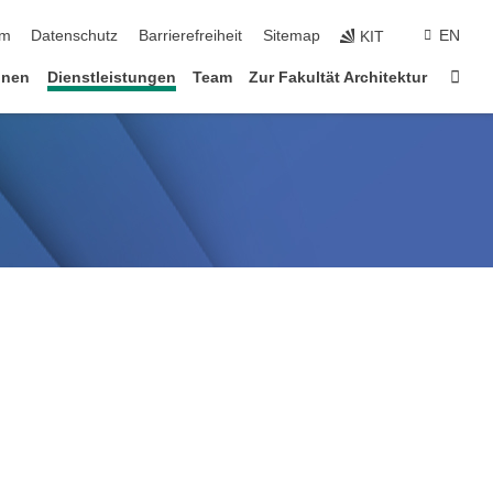
ringen
um
Datenschutz
Barrierefreiheit
Sitemap
EN
KIT
Star
onen
Dienstleistungen
Team
Zur Fakultät Architektur